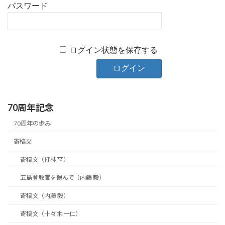
パスワード
ログイン状態を保存する
70周年記念
70周年の歩み
寄稿文
寄稿文（打林 亨）
五島登教官を偲んで（内藤 毅）
寄稿文（内藤 毅）
寄稿文（十々木 一仁）