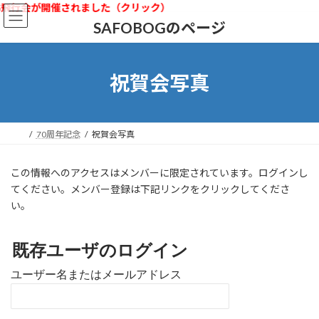
コ
ナ
G飛行会が開催されました（クリック）
ン
ビ
SAFOBOGのページ
テ
ゲ
ン
ー
ツ
シ
祝賀会写真
へ
ョ
ス
ン
キ
に
ッ
移
プ
動
70周年記念
祝賀会写真
この情報へのアクセスはメンバーに限定されています。ログインし
てください。メンバー登録は下記リンクをクリックしてくださ
い。
既存ユーザのログイン
ユーザー名またはメールアドレス