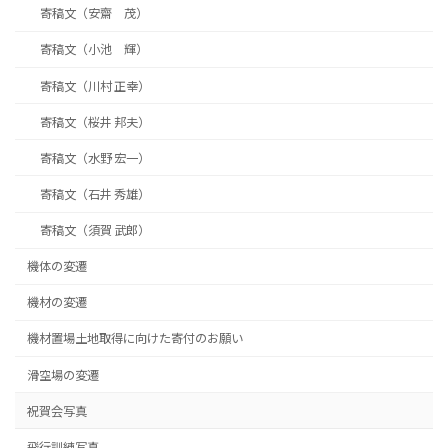
寄稿文（安齋 茂）
寄稿文（小池 輝）
寄稿文（川村 正幸）
寄稿文（桜井 邦夫）
寄稿文（水野 宏一）
寄稿文（石井 秀雄）
寄稿文（須賀 武郎）
機体の変遷
機材の変遷
機材置場土地取得に向けた寄付のお願い
滑空場の変遷
祝賀会写真
飛行訓練写真